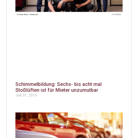
Schimmelbildung: Sechs- bis acht mal
Stoßlüften ist für Mieter unzumutbar
Juli 31, 2016
Aut
mus
Aus
ein