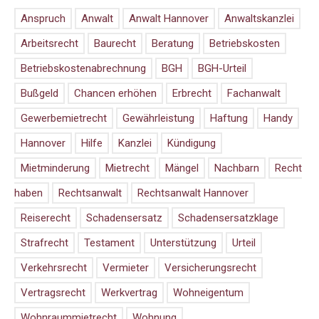
Anspruch
Anwalt
Anwalt Hannover
Anwaltskanzlei
Arbeitsrecht
Baurecht
Beratung
Betriebskosten
Betriebskostenabrechnung
BGH
BGH-Urteil
Bußgeld
Chancen erhöhen
Erbrecht
Fachanwalt
Gewerbemietrecht
Gewährleistung
Haftung
Handy
Hannover
Hilfe
Kanzlei
Kündigung
Mietminderung
Mietrecht
Mängel
Nachbarn
Recht
haben
Rechtsanwalt
Rechtsanwalt Hannover
Reiserecht
Schadensersatz
Schadensersatzklage
Strafrecht
Testament
Unterstützung
Urteil
Verkehrsrecht
Vermieter
Versicherungsrecht
Vertragsrecht
Werkvertrag
Wohneigentum
Wohnraummietrecht
Wohnung