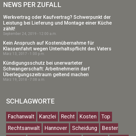
NEWS PER ZUFALL
Werkvertrag oder Kaufvertrag? Schwerpunkt der
Leistung bei Lieferung und Montage einer Küche
zählt!
September 24, 2019
12:00 a.m.
Kein Anspruch auf Kostenübernahme für
Klassenfahrt wegen Unterhaltspflicht des Vaters
März 13, 2017
1:00 p.m.
Kündigungsschutz bei unerwarteter
Schwangerschaft: Arbeitnehmerin darf
Überlegungszeitraum geltend machen
März 19, 2018
7:08 a.m.
SCHLAGWORTE
Fachanwalt
Kanzlei
Recht
Kosten
Top
Rechtsanwalt
Hannover
Scheidung
Bester