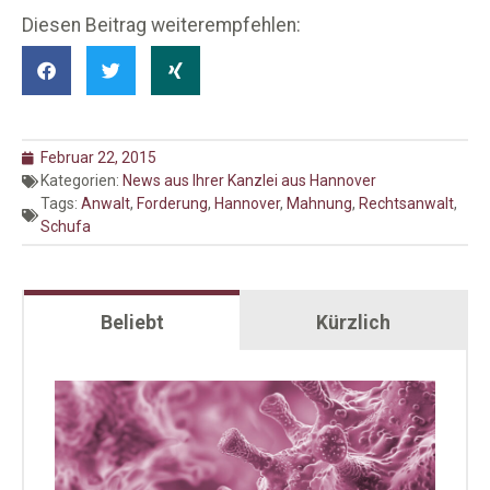
Diesen Beitrag weiterempfehlen:
Februar 22, 2015
Kategorien:
News aus Ihrer Kanzlei aus Hannover
Tags:
Anwalt
,
Forderung
,
Hannover
,
Mahnung
,
Rechtsanwalt
,
Schufa
Beliebt
Kürzlich
Cor
Ent
ver
im
Nac