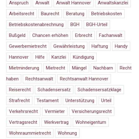
Anspruch
Anwalt
Anwalt Hannover
Anwaltskanzlei
Arbeitsrecht
Baurecht
Beratung
Betriebskosten
Betriebskostenabrechnung
BGH
BGH-Urteil
Bußgeld
Chancen erhöhen
Erbrecht
Fachanwalt
Gewerbemietrecht
Gewährleistung
Haftung
Handy
Hannover
Hilfe
Kanzlei
Kündigung
Mietminderung
Mietrecht
Mängel
Nachbarn
Recht
haben
Rechtsanwalt
Rechtsanwalt Hannover
Reiserecht
Schadensersatz
Schadensersatzklage
Strafrecht
Testament
Unterstützung
Urteil
Verkehrsrecht
Vermieter
Versicherungsrecht
Vertragsrecht
Werkvertrag
Wohneigentum
Wohnraummietrecht
Wohnung