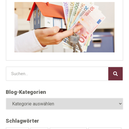
Woh
Mak
ver
Juni 
Blog-Kategorien
Schlagwörter