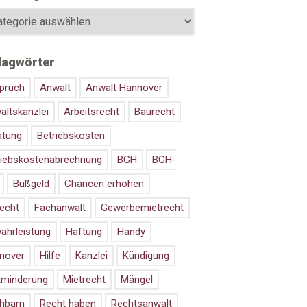
lagwörter
pruch
Anwalt
Anwalt Hannover
altskanzlei
Arbeitsrecht
Baurecht
atung
Betriebskosten
riebskostenabrechnung
BGH
BGH-
Bußgeld
Chancen erhöhen
recht
Fachanwalt
Gewerbemietrecht
ährleistung
Haftung
Handy
nover
Hilfe
Kanzlei
Kündigung
tminderung
Mietrecht
Mängel
hbarn
Recht haben
Rechtsanwalt