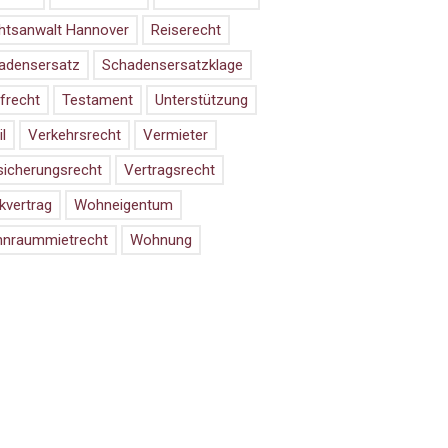
htsanwalt Hannover
Reiserecht
adensersatz
Schadensersatzklage
frecht
Testament
Unterstützung
il
Verkehrsrecht
Vermieter
sicherungsrecht
Vertragsrecht
kvertrag
Wohneigentum
nraummietrecht
Wohnung