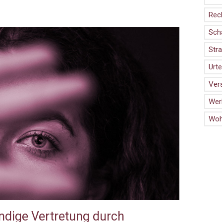
Rec
Sch
Stra
Urte
Ver
Wer
Woh
ndige Vertretung durch