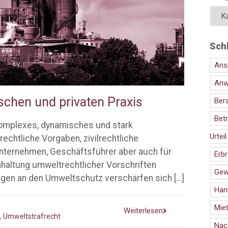
Sch
Ans
Anw
schen und privaten Praxis
Ber
Bet
komplexes, dynamisches und stark
Urteil
rechtliche Vorgaben, zivilrechtliche
Unternehmen, Geschäftsführer aber auch für
Erb
nhaltung umweltrechtlicher Vorschriften
Gew
ngen an den Umweltschutz verschärfen sich
[…]
Han
Mie
Weiterlesen
,
Umweltstrafrecht
Nac